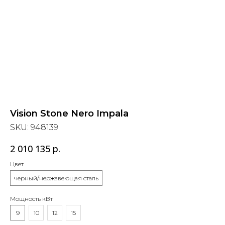
Vision Stone Nero Impala
SKU:
948139
2 010 135
р.
Цвет
черный/нержавеющая сталь
Мощность кВт
9
10
12
15