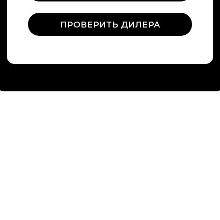
О компании
Строительство саун под ключ
Сотрудничество
Представители
Политика обработки перс. данных
Политика конфиденциальности