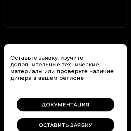
Info@premiumspa.ru
Пн-Пт : 09.00-17.00
ООО «ПРЕМИУМ-СПА-ТЕХНОЛОГИИ»
ИНН / КПП 7731265654 / 775101001
ОГРН 1157746389448
108811, Россия, г. Москва,
м. Румянцево, БП Румянцево
Киевское шоссе 22-й км,
домовладение № 4, строение 2, этаж
9, блок Г, офис 928Г
Россия, Краснодарский край,
г. Сочи , микрорайон Центральный ,
улица Орджоникидзе 24,
офис 308
Информация на сайте не является
публичной офертой