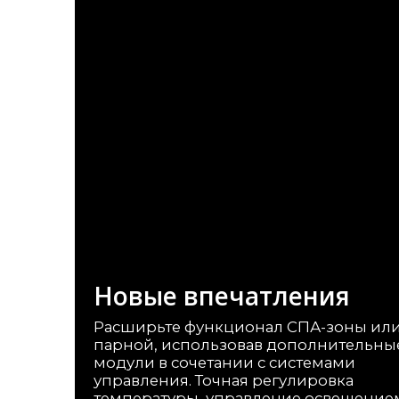
г. Сочи , микрорайон Центральный ,
улица Орджоникидзе 24,
офис 308
Информация на сайте не является
публичной офертой
О компании
Строительство саун под ключ
Сотрудничество
Представители
Политика обработки перс. данных
Политика конфиденциальности