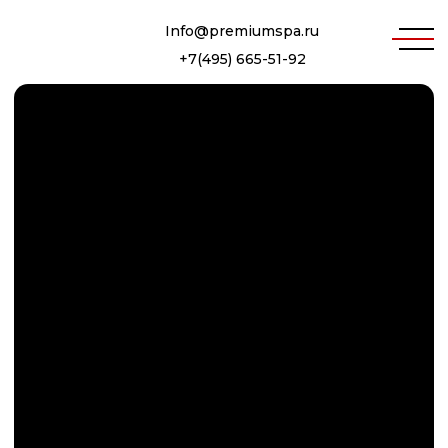
Info@premiumspa.ru
+7(495) 665-51-92
ДОПОЛНИТЕЛЬНЫЕ
МОДУЛИ ДЛЯ БАНЬ И
САУН В НАЛИЧИИ И ПОД