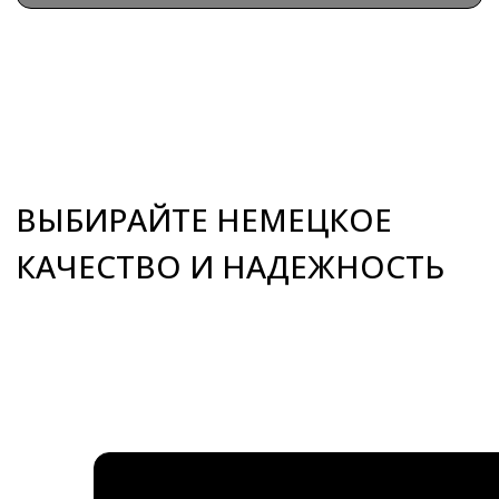
+7 (495) 66-55-192
Info@premiumspa.ru
Пн-Пт : 09.00-17.00
ООО «ПРЕМИУМ-СПА-ТЕХНОЛОГИИ»
ИНН / КПП 7731265654 / 775101001
ОГРН 1157746389448
108811, Россия, г. Москва,
м. Румянцево, БП Румянцево
Киевское шоссе 22-й км,
домовладение № 4, строение 2, этаж
9, блок Г, офис 928Г
Россия, Краснодарский край,