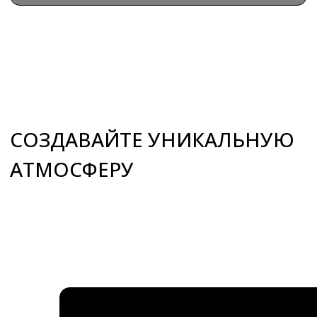
+7 (495) 66-55-192
Info@premiumspa.ru
Пн-Пт : 09.00-17.00
ООО «ПРЕМИУМ-СПА-ТЕХНОЛОГИИ»
ИНН / КПП 7731265654 / 775101001
ОГРН 1157746389448
108811, Россия, г. Москва,
м. Румянцево, БП Румянцево
Киевское шоссе 22-й км,
домовладение № 4, строение 2, этаж
9, блок Г, офис 928Г
Россия, Краснодарский край,
г. Сочи , микрорайон Центральный ,