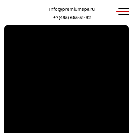
Info@premiumspa.ru
+7(495) 665-51-92
ДОЗИРУЮЩИЕ СТАНЦИИ
ДЛЯ САУН И СОЛЯНЫХ
КОМНАТ В НАЛИЧИИ И