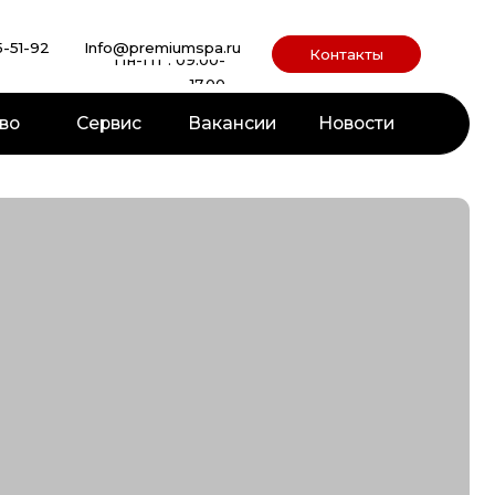
o@premiumspa.ru
Контакты
Пн-Пт : 09.00-
17.00
вис
Вакансии
Новости
Строительные материалы
Древесина
Панели Rohol
Панели XPS
Гималайская соль
Двери для саун и хаммамов
Смотреть все