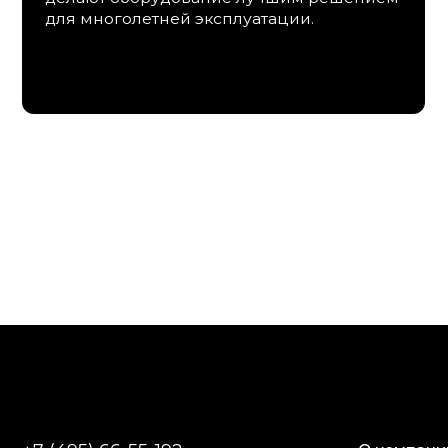
+7 (495) 66-55-192
О компании
Строительство с
Info@premiumspa.ru
Сотрудничество
Пн-Пт : 09.00-17.00
Представители
Политика обрабо
Политика конфи
ООО «ПРЕМИУМ-СПА-ТЕХНОЛОГИИ»
ИНН / КПП 7731265654 / 775101001
ОГРН 1157746389448
108811, Россия, г. Москва,
Россия,
м. Румянцево, БП Румянцево
г. Сочи
Киевское шоссе 22-й км,
улица О
домовладение № 4, строение 2, этаж 9,
офис 30