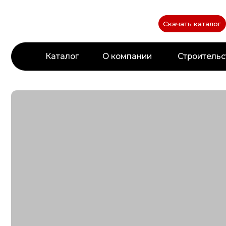
Каб
Скачать каталог
О компании
Строительство по
Каталог
Печи для бань и саун
Системы упра
Электрические без
Для печей
парогенератора
Для парогене
Электрические с
Для ИК-нагре
парогенератором
Все системы 
Печи-аттракционы
Дополнитель
Газовые
Смотреть все печи
Релейные бло