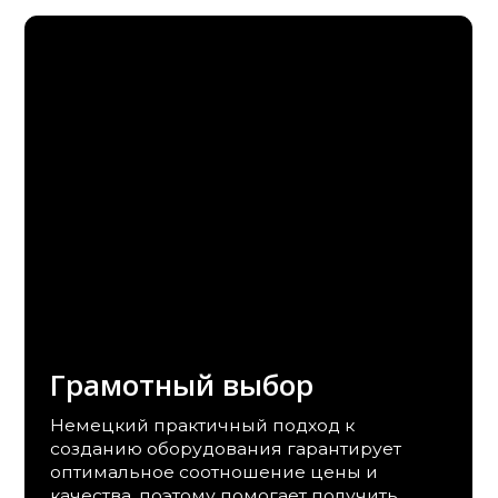
мотный выбор
ий практичный подход к
ию оборудования гарантирует
льное соотношение цены и
а, поэтому помогает получить
ум возможностей при
альном расходовании бюджета на