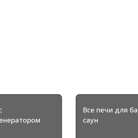
Все печи для бань и
атором
саун
РАТЬ
ВЫБРАТЬ