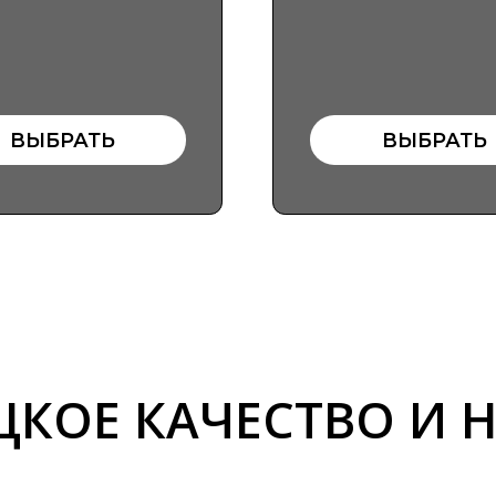
ОЕ КАЧЕСТВО И НАД
Не наш
предло
сделат
заявку
ближай
вас и 
под лю