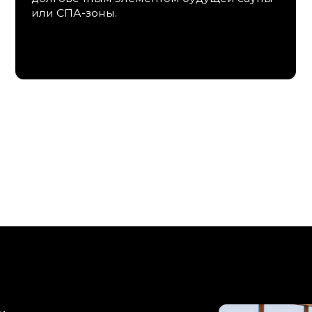
аун под ключ
тки перс. данных
денциальности
 Краснодарский край,
 , микрорайон Центральный ,
рджоникидзе 24,
8