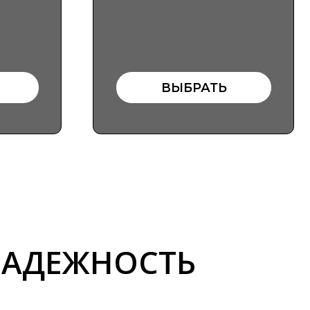
ЕЖНОСТЬ
ли нужный вариант среди
женных, хотите узнать больше или
ь индивидуальный заказ? Оставьте
 и наш менеджер свяжется с вами в
шее время. Мы проконсультируем
подберем эксклюзивное решение
бой запрос.