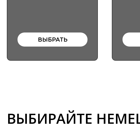
ВЫБИРАЙТЕ НЕМЕЦК
Новые впечатления
Увеличьте мощность и расширьте
функционал СПА-зоны или парной,
использовав релейные блоки в сочетании с
дополнительными модулями и пультами
управления. Точная регулировка
температуры, управление освещением и