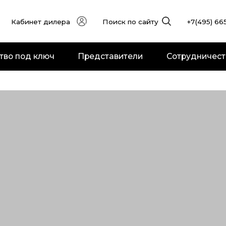
инет дилера
Поиск по сайту
+7(495) 665-51-92
Inf
д ключ
Представители
Сотрудничество
Cер
вления
Оборудование Кнейпа
Оборудование для
экстремального охлаждения
раторов
вателей
Оборудование для соляных
комнат
управления
Флотарии
ные модули
СПА-кушетки и шезлонги
ки