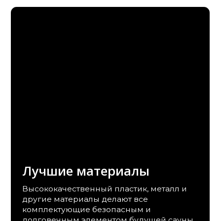
Лучшие материалы
Гра
Высококачественный пластик, металл и
Немецк
другие материалы делают все
создан
комплектующие безопасным и
оптима
долговечным элементом будущей сауны
качеств
или СПА-зоны.
максим
рацион
проект.