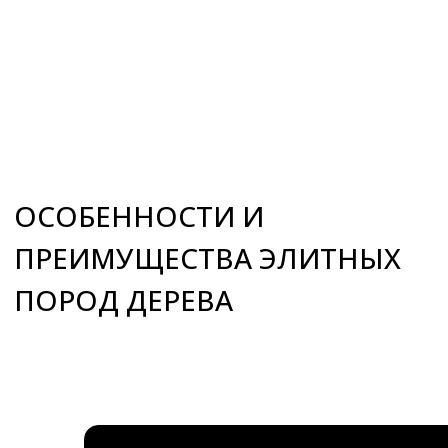
ООО «ПРЕМИУМ-СПА-ТЕХНОЛОГИИ»
ИНН / КПП 7731265654 / 775101001
ОГРН 1157746389448
108811, Россия, г. Москва,
м. Румянцево, БП Румянцево
Киевское шоссе 22-й км,
домовладение № 4, строение 2, этаж
9, блок Г, офис 928Г
Россия, Краснодарский край,
г. Сочи , микрорайон Центральный ,
улица Орджоникидзе 24,
офис 308
Информация на сайте не является
публичной офертой
О компании
Строительство саун под ключ
Сотрудничество