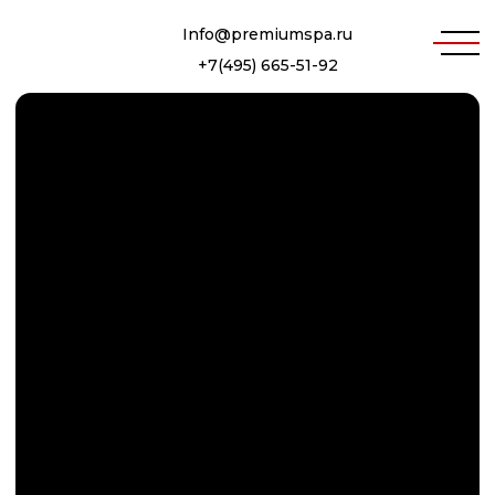
Info@premiumspa.ru
+7(495) 665-51-92
ЭЛИТНЫЕ ПОРОДЫ
ДЕРЕВА ДЛЯ БАНЬ, САУН
И ХАММАМОВ В