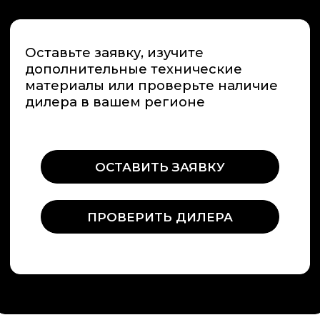
Россия, Краснодарский край,
г. Сочи , микрорайон Центральный ,
улица Орджоникидзе 24,
офис 308
Информация на сайте не является
публичной офертой
О компании
Строительство саун под ключ
Сотрудничество
Представители
Политика обработки перс. данных
Политика конфиденциальности