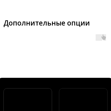
Оставьте заявку, изучите
дополнительные технические
материалы или проверьте наличие
дилера в вашем регионе
ОСТАВИТЬ ЗАЯВКУ
ПРОВЕРИТЬ ДИЛЕРА