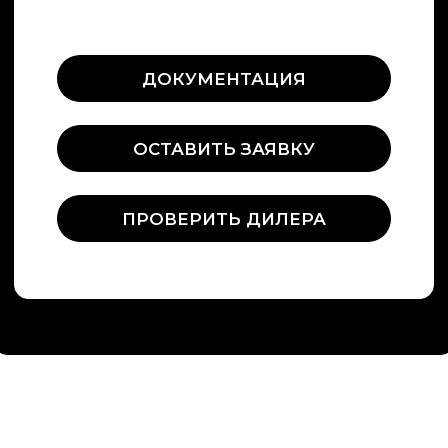
улица Орджоникидзе 24,
офис 308
Информация на сайте не является
публичной офертой
О компании
Строительство саун под ключ
Сотрудничество
Представители
Политика обработки перс. данных
Политика конфиденциальности