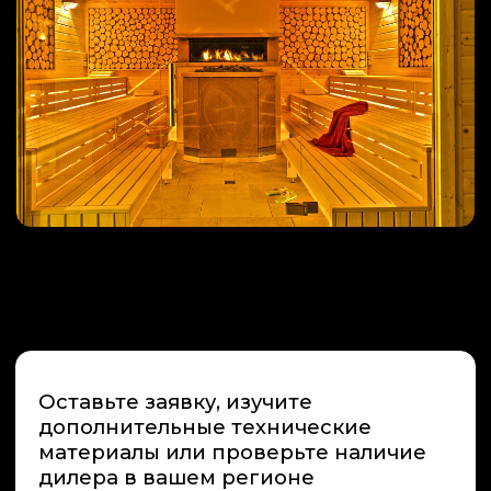
+7 (495) 66-55-192
Info@premiumspa.ru
Пн-Пт : 09.00-17.00
ООО «ПРЕМИУМ-СПА-ТЕХНОЛОГИИ»
ИНН / КПП 7731265654 / 775101001
ОГРН 1157746389448
108811, Россия, г. Москва,
м. Румянцево, БП Румянцево
Киевское шоссе 22-й км,
домовладение № 4, строение 2, этаж
9, блок Г, офис 928Г
Россия, Краснодарский край,
г. Сочи , микрорайон Центральный ,