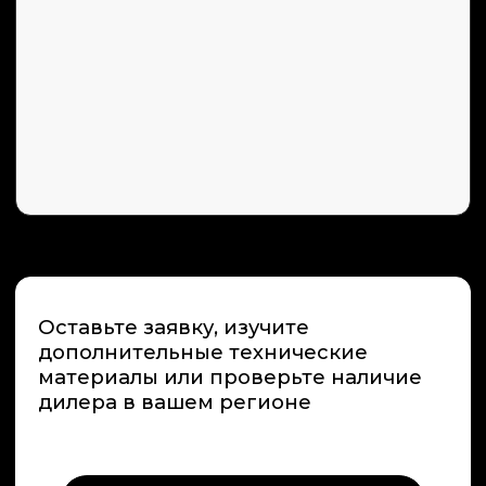
+7 (495) 66-55-192
Info@premiumspa.ru
Пн-Пт : 09.00-17.00
ООО «ПРЕМИУМ-СПА-ТЕХНОЛОГИИ»
ИНН / КПП 7731265654 / 775101001
ОГРН 1157746389448
108811, Россия, г. Москва,
м. Румянцево, БП Румянцево
Киевское шоссе 22-й км,
домовладение № 4, строение 2, этаж
9, блок Г, офис 928Г
Россия, Краснодарский край,
г. Сочи , микрорайон Центральный ,
улица Орджоникидзе 24,
офис 308