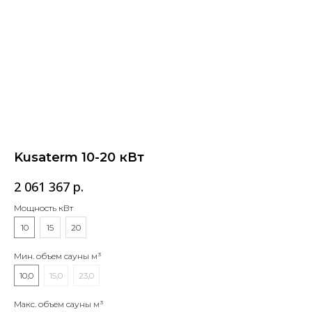
Kusaterm 10-20 кВт
2 061 367
р.
Мощность кВт
10
15
20
Мин. объем сауны м³
10,0
15,0
23,0
Макс. объем сауны м³