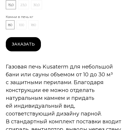
15,0
23,0
30,0
Камни в печь кг
80
100
180
ЗАКАЗАТЬ
Газовая печь Kusaterm для небольшой
бани или сауны объемом от 10 до 30 м³
с защитными перилами. Благодаря
конструкции ее можно отделать
натуральным камнем и придать
ей индивидуальный вид,
соответствующий дизайну парной.
В стандартный комплект поставки входит
Дополнительные опции
спираль, вентилятор, выводы через стену,