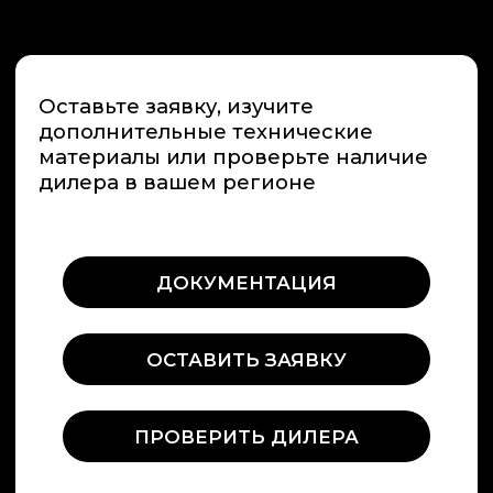
ООО «ПРЕМИУМ-СПА-ТЕХНОЛОГИИ»
ИНН / КПП 7731265654 / 775101001
ОГРН 1157746389448
108811, Россия, г. Москва,
м. Румянцево, БП Румянцево
Киевское шоссе 22-й км,
домовладение № 4, строение 2, этаж
9, блок Г, офис 928Г
Россия, Краснодарский край,
г. Сочи , микрорайон Центральный ,
улица Орджоникидзе 24,
офис 308
Информация на сайте не является
публичной офертой
О компании
Строительство саун под ключ