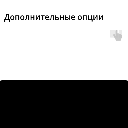
Оставьте заявку, изучите
дополнительные технические
материалы или проверьте наличие
дилера в вашем регионе
ДОКУМЕНТАЦИЯ
ОСТАВИТЬ ЗАЯВКУ
ПРОВЕРИТЬ ДИЛЕРА