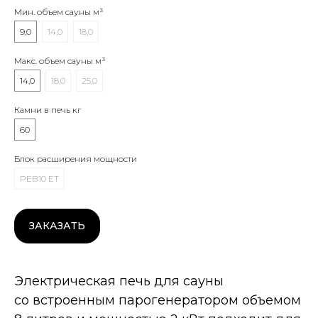
Мин. объем сауны м³
9,0
14,0
18,0
Макс. объем сауны м³
14,0
18,0
25,0
Камни в печь кг
60
Блок расширения мощности
PEB10 ET
ЗАКАЗАТЬ
Дополнительные опции
Электрическая печь для сауны
со встроенным парогенератором объемом