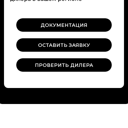
м. Румянцево, БП Румянцево
Киевское шоссе 22-й км,
домовладение № 4, строение 2, этаж
9, блок Г, офис 928Г
Россия, Краснодарский край,
г. Сочи , микрорайон Центральный ,
улица Орджоникидзе 24,
офис 308
Информация на сайте не является
публичной офертой
О компании
Строительство саун под ключ
Сотрудничество
Представители
Политика обработки перс. данных
Политика конфиденциальности