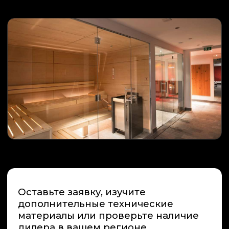
+7 (495) 66-55-192
Info@premiumspa.ru
Пн-Пт : 09.00-17.00
ООО «ПРЕМИУМ-СПА-ТЕХНОЛОГИИ»
ИНН / КПП 7731265654 / 775101001
ОГРН 1157746389448
108811, Россия, г. Москва,