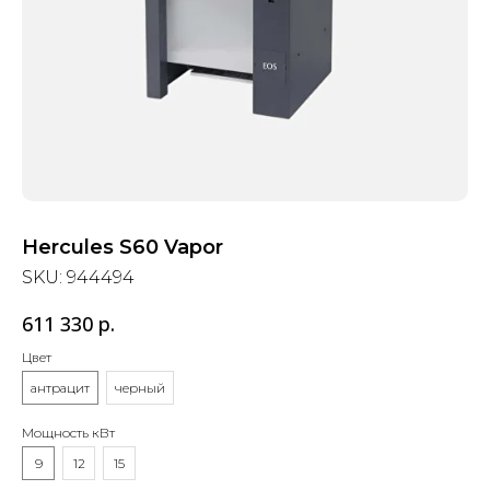
Hercules S60 Vapor
SKU:
944494
611 330
р.
Цвет
антрацит
черный
Мощность кВт
9
12
15