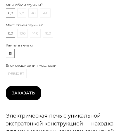
Мин. объем сауны м³
6,0
7,0
9,0
14,0
Макс. объем сауны м³
8,0
10,0
14,0
18,0
Камни в печь кг
15
Блок расширения мощности
PEB10 ET
ЗАКАЗАТЬ
Электрическая печь с уникальной
экстратонкой конструкцией — находка