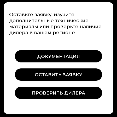
+7 (495) 66-55-192
Info@premiumspa.ru
Пн-Пт : 09.00-17.00
ООО «ПРЕМИУМ-СПА-ТЕХНОЛОГИИ»
ИНН / КПП 7731265654 / 775101001
ОГРН 1157746389448
108811, Россия, г. Москва,
м. Румянцево, БП Румянцево
Киевское шоссе 22-й км,
домовладение № 4, строение 2, этаж
9, блок Г, офис 928Г
Россия, Краснодарский край,
г. Сочи , микрорайон Центральный ,
улица Орджоникидзе 24,
офис 308